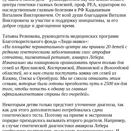
центра генетики глазных болезней, проф. РЕА, куратором по
наследственным глазным болезням в РФ Кадышевым
Виталием Викторовичем. От всей души благодарим Виталия
Викторовича за участие и поддержку инициативы, за его
доброе сердце и драгоценное время.
Татьяна Резникова, руководитель медицинских программ
Благотворительного фонда «Люди-маяки»:
«На площадке перинатального центра мы приняли 20 детей с
редкими генетическими заболеваниями глаз: атрофия
сетчатки, пигментный ретинит, амавроз Лебера.
Изначально мы планировали организовать прием только для
семей из Ярославской, Костромской, Ивановской и Вологодской
областей, но к нам стали поступать заявки от семей из
Казани, Омска и Оренбурга. Мы не смогли отказать этим
семьям, которые были готовы преодолеть путь в 2500 км для
того, чтобы попасть к одному из главных
офтальмогенетиков страны без очередей».
Некоторым детям только предстоит уточнение диагноза, так
как для этого дополнительно потребовалась сдача
генетического теста. Поэтому на приеме в экстренном
порядке приходилось вызывать второго родителя. Например,
в случае генетической диагностики амавроза Лебера
необходимо подтвердить дуальность поломанного гена. И