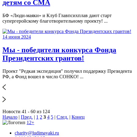
детям со СМА
БФ «Люди-маяки» и Клуб Главпсихплав дают старт
супергеройскому благотворительному проекту! ...
14 июня 2024
Мы - победители конкурса Фонда
Президентских грантов!
Проект "Редкая экспедиция" получил поддержку Президента
РФ, а Фонд вошел в число СОНКО! ...
Новости 41 - 60 из 124
Начало
|
Пред.
|
1
2
3
4
5
|
След.
|
Конец
12+
charity@ludimayaki.ru