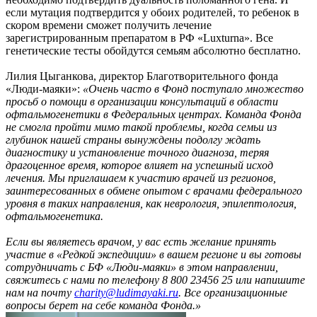
если мутация подтвердится у обоих родителей, то ребенок в
скором времени сможет получить лечение
зарегистрированным препаратом в РФ «Luxturna». Все
генетические тесты обойдутся семьям абсолютно бесплатно.
Лилия Цыганкова, директор Благотворительного фонда
«Люди-маяки»:
«Очень часто в Фонд поступало множество
просьб о помощи в организации консультаций в области
офтальмогенетики в Федеральных центрах. Команда Фонда
не смогла пройти мимо такой проблемы, когда семьи из
глубинок нашей страны вынуждены подолгу ждать
диагностику и установление точного диагноза, теряя
драгоценное время, которое влияет на успешный исход
лечения. Мы приглашаем к участию врачей из регионов,
заинтересованных в обмене опытом с врачами федерального
уровня в таких направления, как неврология, эпилептология,
офтальмогенетика.
Если вы являетесь врачом, у вас есть желание принять
участие в «Редкой экспедиции» в вашем регионе и вы готовы
сотрудничать с БФ «Люди-маяки» в этом направлении,
свяжитесь с нами по телефону 8 800 23456 25 или напишите
нам на почту
charity@ludimayaki.ru
. Все организационные
вопросы берет на себе команда Фонда.»