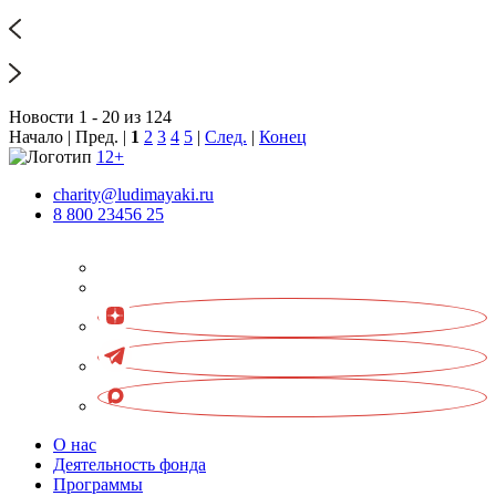
Новости 1 - 20 из 124
Начало | Пред. |
1
2
3
4
5
|
След.
|
Конец
12+
charity@ludimayaki.ru
8 800 23456 25
О нас
Деятельность фонда
Программы