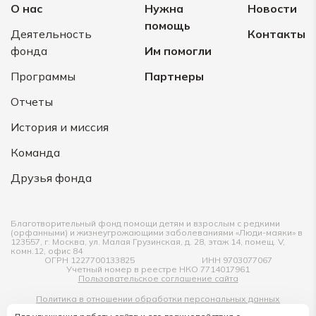
О нас
Нужна
Новости
помощь
Деятельность
Контакты
фонда
Им помогли
Программы
Партнеры
Отчеты
История и миссия
Команда
Друзья фонда
Благотворительный фонд помощи детям и взрослым с редкими
(орфанными) и жизнеугрожающими заболеваниями «Люди-маяки» в
123557, г. Москва, ул. Малая Грузинская, д. 28, этаж 14, помещ. V,
комн.12, офис 84
ОГРН 1227700133825
ИНН 9703077067
Учетный номер в реестре НКО 7714017961
Пользовательское соглашение сайта
Политика в отношении обработки персональных данных