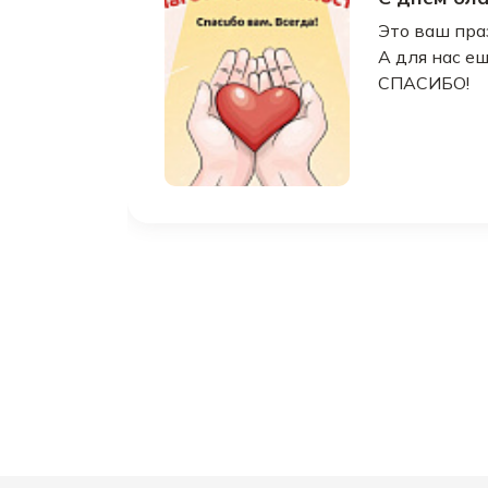
Это ваш пра
А для нас е
СПАСИБО!