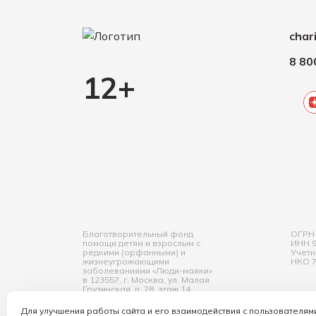
char
8 80
12+
Благотворительный фонд
ОГРН 
помощи детям и взрослым с
ИНН 9
редкими (орфанными) и
Учетн
жизнеугрожающими
НКО 7
заболеваниями «Люди-маяки»
в 123557, г. Москва, ул. Малая
Грузинская, д. 28, этаж 14,
помещ. V, комн.12, офис 84
Для улучшения работы сайта и его взаимодействия с пользователям