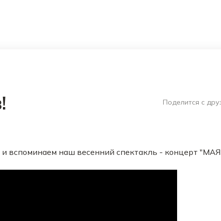
!
Поделится с дру
и вспоминаем наш весенний спектакль - концерт "МАЯКИ