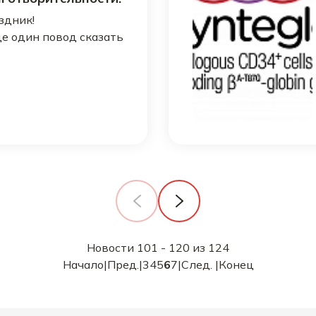
здник!
ще один повод сказать
Новости 101 - 120 из 124
Начало
|
Пред.
|
3
4
5
6
7
|
След.
|
Конец