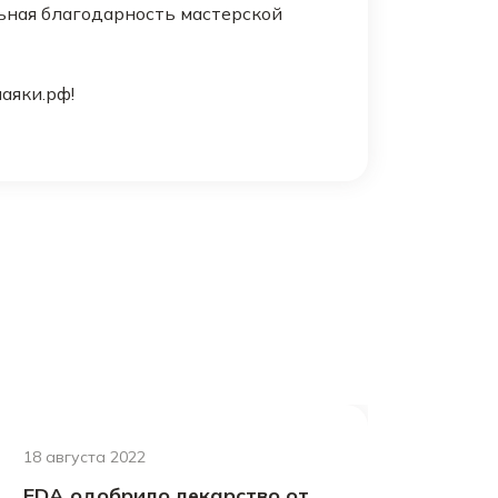
льная благодарность мастерской
аяки.рф!
18 августа 2022
FDA одобрило лекарство от