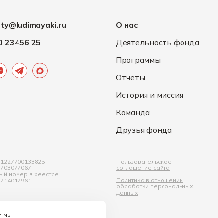
ity@ludimayaki.ru
О нас
0 23456 25
Деятельность фонда
Программы
Отчеты
История и миссия
Команда
Друзья фонда
1227700133825
Пользовательское
703077067
соглашение сайта
ый номер в реестре
Политика в отношении
714017961
обработки персональных
данных
и мы