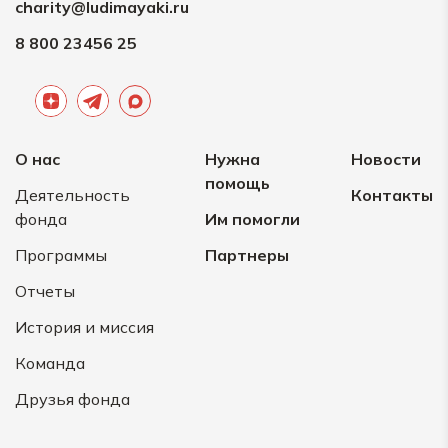
charity@ludimayaki.ru
Поморжанская-
Авдеева
8 800 23456 25
1000 ₽
Здоровья
19.07.2026
Я
О нас
Нужна
Новости
помощь
100 ₽
Деятельность
Контакты
фонда
Им помогли
18.07.2026
Анонимно
Программы
Партнеры
Отчеты
1000 ₽
История и миссия
18.07.2026
Алексей
Команда
Друзья фонда
100 ₽