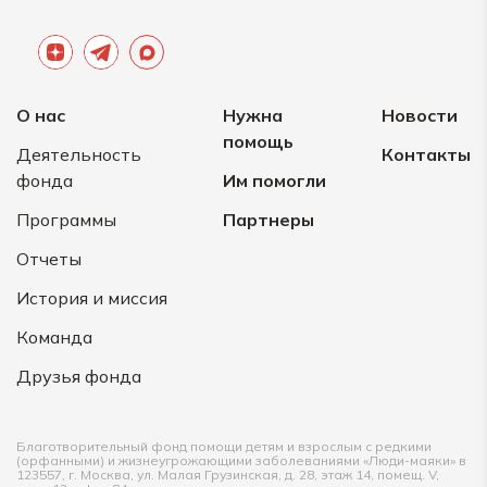
О нас
Нужна
Новости
помощь
Деятельность
Контакты
фонда
Им помогли
Программы
Партнеры
Отчеты
История и миссия
Команда
Друзья фонда
Благотворительный фонд помощи детям и взрослым с редкими
(орфанными) и жизнеугрожающими заболеваниями «Люди-маяки» в
123557, г. Москва, ул. Малая Грузинская, д. 28, этаж 14, помещ. V,