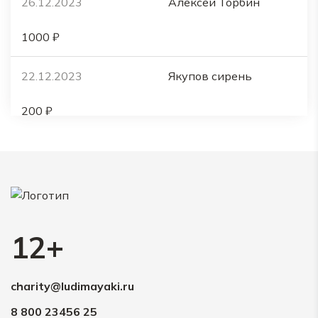
26.12.2023
Алексей Торбин
1000 ₽
22.12.2023
Якупов сирень
200 ₽
20.12.2023
Екатерина Чаборина
100 ₽
15.12.2023
Анонимно
12+
300 ₽
charity@ludimayaki.ru
15.12.2023
Евгений
8 800 23456 25