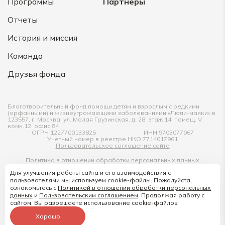
Программы
Партнеры
Отчеты
История и миссия
Команда
Друзья фонда
Благотворительный фонд помощи детям и взрослым с редкими
(орфанными) и жизнеугрожающими заболеваниями «Люди-маяки» в
123557, г. Москва, ул. Малая Грузинская, д. 28, этаж 14, помещ. V,
комн.12, офис 84
ОГРН 1227700133825
ИНН 9703077067
Учетный номер в реестре НКО 7714017961
Пользовательское соглашение сайта
Политика в отношении обработки персональных данных
Для улучшения работы сайта и его взаимодействия с
Согласие на обработку персональных данных
пользователями мы используем cookie-файлы. Пожалуйста,
ознакомьтесь с
Политикой в отношении обработки персональных
данных
и
Пользовательским соглашением
. Продолжая работу с
Copyright © Люди-маяки, 2022 -
2026
г.
сайтом, Вы разрешаете использование cookie-файлов
Разработано в web-студии Artway.
Хорошо