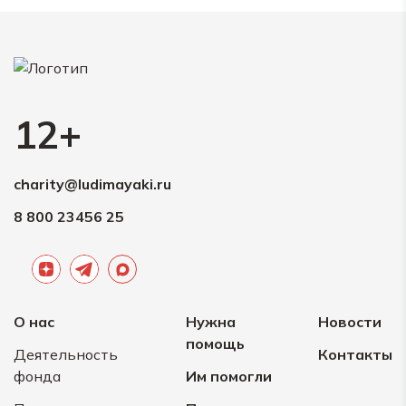
17.12.2024
Анонимно
500 ₽
Не унывать! Бороться!
17.12.2024
Анонимно
12+
300 ₽
charity@ludimayaki.ru
8 800 23456 25
О нас
Нужна
Новости
помощь
Деятельность
Контакты
фонда
Им помогли