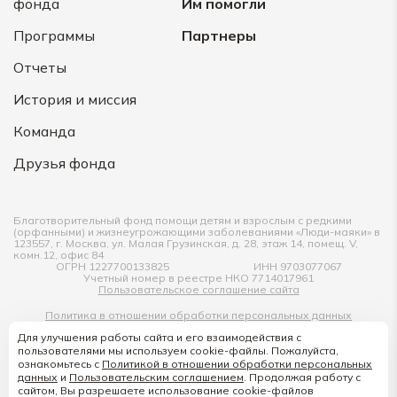
фонда
Им помогли
07.05.2026
Антон
Программы
Партнеры
Отчеты
3000 ₽
История и миссия
06.05.2026
Анонимно
Команда
Друзья фонда
100 ₽
01.05.2026
Анонимно
Благотворительный фонд помощи детям и взрослым с редкими
(орфанными) и жизнеугрожающими заболеваниями «Люди-маяки» в
123557, г. Москва, ул. Малая Грузинская, д. 28, этаж 14, помещ. V,
комн.12, офис 84
100 ₽
ОГРН 1227700133825
ИНН 9703077067
Учетный номер в реестре НКО 7714017961
Пользовательское соглашение сайта
29.04.2026
Антон
Политика в отношении обработки персональных данных
Для улучшения работы сайта и его взаимодействия с
Согласие на обработку персональных данных
пользователями мы используем cookie-файлы. Пожалуйста,
3000 ₽
ознакомьтесь с
Политикой в отношении обработки персональных
данных
и
Пользовательским соглашением
. Продолжая работу с
Copyright © Люди-маяки, 2022 -
2026
г.
сайтом, Вы разрешаете использование cookie-файлов