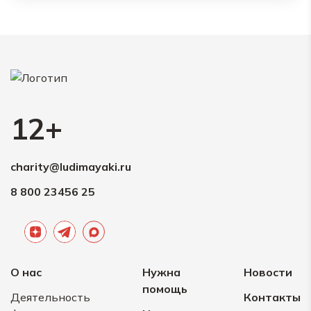
29.05.2026
Анонимно
100 ₽
28.05.2026
Семенчук Ульяна
12+
500 ₽
Пусть все желания
сбудутся
charity@ludimayaki.ru
8 800 23456 25
13.05.2026
Анонимно
100 ₽
Здоровья Вам!
10.05.2026
Анонимно
О нас
Нужна
Новости
помощь
Деятельность
Контакты
100 ₽